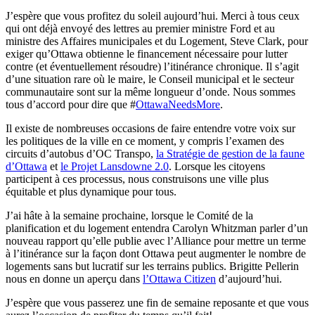
J’espère que vous profitez du soleil aujourd’hui. Merci à tous ceux
qui ont déjà envoyé des lettres au premier ministre Ford et au
ministre des Affaires municipales et du Logement, Steve Clark, pour
exiger qu’Ottawa obtienne le financement nécessaire pour lutter
contre (et éventuellement résoudre) l’itinérance chronique. Il s’agit
d’une situation rare où le maire, le Conseil municipal et le secteur
communautaire sont sur la même longueur d’onde. Nous sommes
tous d’accord pour dire que #
OttawaNeedsMore
.
Il existe de nombreuses occasions de faire entendre votre voix sur
les politiques de la ville en ce moment, y compris l’examen des
circuits d’autobus d’OC Transpo,
la Stratégie de gestion de la faune
d’Ottawa
et
le Projet Lansdowne 2.0
. Lorsque les citoyens
participent à ces processus, nous construisons une ville plus
équitable et plus dynamique pour tous.
J’ai hâte à la semaine prochaine, lorsque le Comité de la
planification et du logement entendra Carolyn Whitzman parler d’un
nouveau rapport qu’elle publie avec l’Alliance pour mettre un terme
à l’itinérance sur la façon dont Ottawa peut augmenter le nombre de
logements sans but lucratif sur les terrains publics. Brigitte Pellerin
nous en donne un aperçu dans
l’Ottawa Citizen
d’aujourd’hui.
J’espère que vous passerez une fin de semaine reposante et que vous