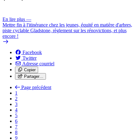
En lire plus
—
Mettre fin à l'itinérance chez les jeunes, équité en matière d'arbres,
piste cyclable Gladstone, règlement sur les rénovictions, et plus
encore !
Facebook
Twitter
Adresse courriel
Copier
Partager…
Page précédent
1
2
3
4
5
6
7
8
9