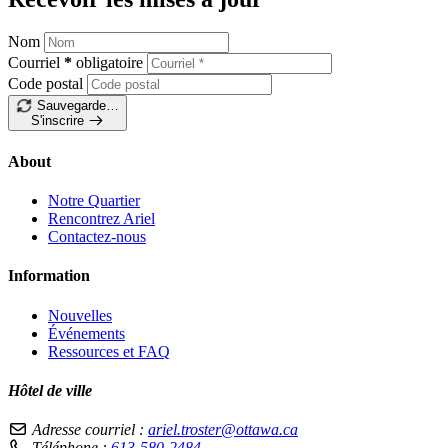
Nom
Courriel
*
obligatoire
Code postal
Sauvegarde…
S'inscrire
About
Notre Quartier
Rencontrez Ariel
Contactez-nous
Information
Nouvelles
Événements
Ressources et FAQ
Hôtel de ville
Adresse courriel :
ariel.troster@ottawa.ca
Téléphone :
613-580-2484