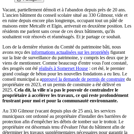
Vacant, partiellement démoli et à l'abandon depuis près de 20 ans.
L'ancien bâtiment du conseil scolaire situé au 330 Gilmour, vide et
en ruine depuis encore plus longtemps, occupant tout un pâté de
maisons entre Metcalfe et Elgin, arriverait en deuxième position. Les
résidents me parlent sans cesse de ces deux bâtiments, qu'ils
souhaitent voir rénovés et réaménagés. Et je partage ce souhait.
Lors de la dernière réunion du Comité du patrimoine bâti, nous
avons reçu des
informations actualisées sur les propriétés
figurant
sur la liste de surveillance du patrimoine, y compris les deux que je
viens de mentionner. Comme beaucoup d'entre vous l'ont constaté,
des progrès ont été
réalisés à Somerset House
: cet été, le premier
grand coulage de béton pour les nouvelles fondations a eu lieu. Le
conseil municipal a a
pprouvé la demande de permis de construire
du
propriétaire en 2023, et un permis de construire a été délivré en
2025.
Cela dit, la ville n'a pas le pouvoir de contraindre le
propriétaire à accélérer les travaux, ce qui reste profondément
frustrant pour moi et pour la communauté environnante.
Au 330 Gilmour (vacant depuis plus de 25 ans), les services
municipaux ont ordonné au propriétaire d'installer des barrières de
protection afin d'empêcher les débris de tomber sur le trottoir. Le
propriétaire est désormais tenu d'évaluer l'état du bâtiment afin de
déterminer les travaux supplémentaires nécessaires pour garantir la