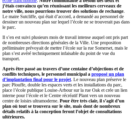
école francophone
.
Notre communauté a besoin des deux et
j’étais convaincu qu’en réunissant les meilleurs cerveaux de
notre ville, nous pourrions trouver des solutions de rechange
.
Le maire Sutcliffe, qui était d’accord, a demandé au personnel de
dessiner un nouveau plan sur lequel l’école ne se trouverait pas dans
le parc.
Il s’en est suivi plusieurs mois de travail intense auquel ont pris part
de nombreuses directions générales de la Ville. Une proposition
préliminaire prévoyait de mettre l’école sur la rue Somerset, mais le
plan s’est avéré techniquement infaisable du point de vue du
transport.
Après être passé au travers d’une centaine d’objections et de
conflits techniques, le personnel municipal a
proposé un plan
d’implantation final pour le projet
. Le nouveau plan préserve le
parc Plouffe, double les espaces verts et les installations du parc,
place l’école publique Louise-Arbour sur la rue Oak et crée un lien
interne pour l’école et le Centre récréatif Plant vers un nouveau
centre de loisirs ultramoderne.
Pour être très clair, il s’agit d’un
plan où tout se trouvera sur le site, mais dont de nombreux
détails relatifs à la conception feront l’objet de consultations
ultérieures.