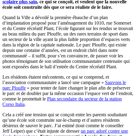
scolaire plus sain
, ce qui se conçoit, et veulent que la nouvelle
école soit construite dès que ce sera réaliste de le faire.
Quand la Ville a dévoilé la première ébauche d’un plan
d‘implantation proposé pour l’aménagement du 1010, rue Somerset
et du Centre récréatif Plant, l’école figurant sur les rendus se trouvait
au beau milieu du parc Plouffe, un des rares terrains de sport dans
un secteur de la ville ayant la plus faible proportion d’espaces verts
dans la région de la capitale nationale. Le parc Plouffe, qui existe
depuis une centaine d’années, est un endroit chéri dans notre
communauté – il suffit, pour s’en convaincre, de passer voir les
photos témoignant de son utilisation communautaire centenaire qui
sont exposées dans le hall d’entrée du Centre récréatif Plant.
Les résidents étaient mécontents, ce qui se comprend, et
l’association communautaire a lancé une campagne «
Sauvons le
parc Plouffe
» pour tenter de faire changer le plan afin de préserver
le parc et de doubler par la même occasion l’espace vert de l’endroit,
comme le promettait le
Plan secondaire du secteur de la station
Corso Italia
.
Cela a créé une tension qui se conçoit entre les parents souhaitant
qu’une école soit construite sur-le-champ et d’autres résidents
désireux de sauver le parc. J’ai estimé (tout comme le conseiller
Jeff Leiper) que c’était injuste de dresser
un parc adoré contre une