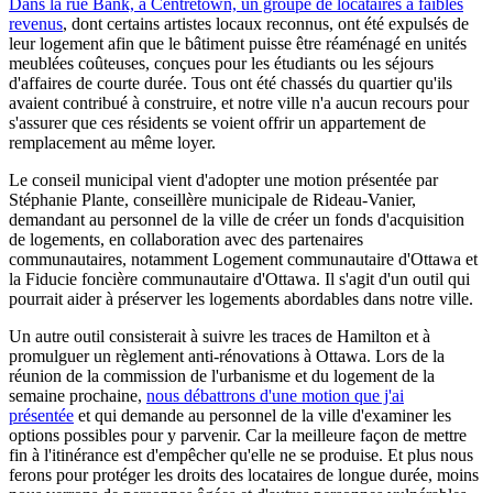
Dans la rue Bank, à Centretown, un groupe de locataires à faibles
revenus
, dont certains artistes locaux reconnus, ont été expulsés de
leur logement afin que le bâtiment puisse être réaménagé en unités
meublées coûteuses, conçues pour les étudiants ou les séjours
d'affaires de courte durée. Tous ont été chassés du quartier qu'ils
avaient contribué à construire, et notre ville n'a aucun recours pour
s'assurer que ces résidents se voient offrir un appartement de
remplacement au même loyer.
Le conseil municipal vient d'adopter une motion présentée par
Stéphanie Plante, conseillère municipale de Rideau-Vanier,
demandant au personnel de la ville de créer un fonds d'acquisition
de logements, en collaboration avec des partenaires
communautaires, notamment Logement communautaire d'Ottawa et
la Fiducie foncière communautaire d'Ottawa. Il s'agit d'un outil qui
pourrait aider à préserver les logements abordables dans notre ville.
Un autre outil consisterait à suivre les traces de Hamilton et à
promulguer un règlement anti-rénovations à Ottawa. Lors de la
réunion de la commission de l'urbanisme et du logement de la
semaine prochaine,
nous débattrons d'une motion que j'ai
présentée
et qui demande au personnel de la ville d'examiner les
options possibles pour y parvenir. Car la meilleure façon de mettre
fin à l'itinérance est d'empêcher qu'elle ne se produise. Et plus nous
ferons pour protéger les droits des locataires de longue durée, moins