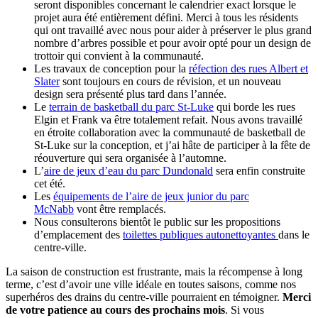
seront disponibles concernant le calendrier exact lorsque le
projet aura été entièrement défini. Merci à tous les résidents
qui ont travaillé avec nous pour aider à préserver le plus grand
nombre d’arbres possible et pour avoir opté pour un design de
trottoir qui convient à la communauté.
Les travaux de conception pour la
réfection des rues Albert et
Slater
sont toujours en cours de révision, et un nouveau
design sera présenté plus tard dans l’année.
Le
terrain de basketball du parc St-Luke
qui borde les rues
Elgin et Frank va être totalement refait. Nous avons travaillé
en étroite collaboration avec la communauté de basketball de
St-Luke sur la conception, et j’ai hâte de participer à la fête de
réouverture qui sera organisée à l’automne.
L’
aire de jeux d’eau du parc Dundonald
sera enfin construite
cet été.
Les
équipements de l’aire de jeux junior du parc
McNabb
vont être remplacés.
Nous consulterons bientôt le public sur les propositions
d’emplacement des
toilettes publiques autonettoyantes
dans le
centre-ville.
La saison de construction est frustrante, mais la récompense à long
terme, c’est d’avoir une ville idéale en toutes saisons, comme nos
superhéros des drains du centre-ville pourraient en témoigner.
Merci
de votre patience au cours des prochains mois
. Si vous