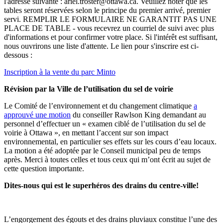
l'adresse suivante :
ariel.troster@ottawa.ca
. Veuillez noter que les
tables seront réservées selon le principe du premier arrivé, premier
servi. REMPLIR LE FORMULAIRE NE GARANTIT PAS UNE
PLACE DE TABLE - vous recevrez un courriel de suivi avec plus
d'informations et pour confirmer votre place. Si l'intérêt est suffisant,
nous ouvrirons une liste d'attente. Le lien pour s'inscrire est ci-
dessous :
Inscription à la vente du parc Minto
Révision par la Ville de l’utilisation du sel de voirie
Le Comité de l’environnement et du changement climatique
a
approuvé une motion
du conseiller Rawlson King demandant au
personnel d’effectuer un « examen ciblé de l’utilisation du sel de
voirie à Ottawa », en mettant l’accent sur son impact
environnemental, en particulier ses effets sur les cours d’eau locaux.
La motion a été adoptée par le Conseil municipal peu de temps
après. Merci à toutes celles et tous ceux qui m’ont écrit au sujet de
cette question importante.
Dites-nous qui est le superhéros des drains du centre-ville!
L’engorgement des égouts et des drains pluviaux constitue l’une des